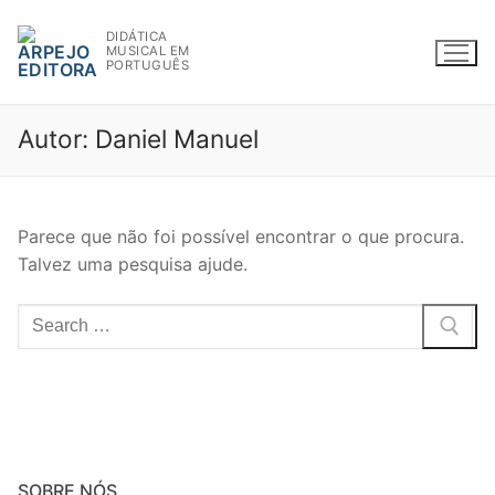
Saltar
DIDÁTICA
para
MUSICAL EM
conteúdo
PORTUGUÊS
Autor:
Daniel Manuel
WWW.ARPEJOEDITORA.PT | INFO@ARPEJOEDITORA.PT
Parece que não foi possível encontrar o que procura.
Talvez uma pesquisa ajude.
Partituras
Pesquisar
Madeiras
por:
Flauta
Oboé
Clarinete
SOBRE NÓS