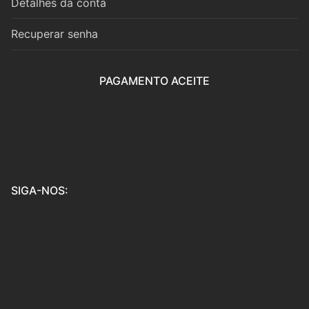
Detalhes da conta
Coro
Recuperar senha
Música de Câmara
PAGAMENTO ACEITE
Duo
Trio
Quarteto
Quinteto
SIGA-NOS:
Sexteto
Septeto
Octeto
Orquestra