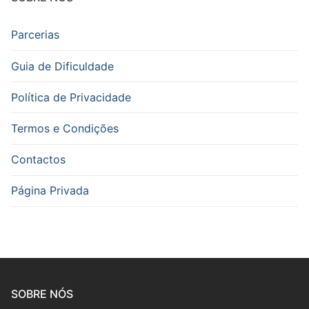
Fagote
Parcerias
Saxofone
Guia de Dificuldade
Música de Câmara
Política de Privacidade
Metais
Termos e Condições
Trompa
Contactos
Trompete
Página Privada
Trombone
Eufónio
Tuba
Música de Câmara
SOBRE NÓS