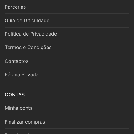
Cordas
Parcerias
Violino
Guia de Dificuldade
Viola
Política de Privacidade
Violoncelo
Termos e Condições
Contrabaixo
Contactos
Guitarra
Página Privada
Teclas
Piano
CONTAS
Acordeão
Minha conta
Percussão
Finalizar compras
Voz