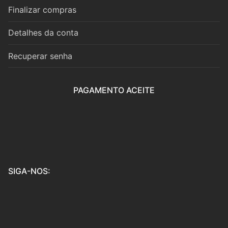
Cordas
Finalizar compras
Violino
Detalhes da conta
Viola
Recuperar senha
Violoncelo
PAGAMENTO ACEITE
Contrabaixo
Guitarra
Teclas
Piano
SIGA-NOS:
Acordeão
Percussão
Voz