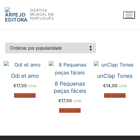
Saltar
DIDÁTICA
para
MUSICAL EM
conteúdo
PORTUGUÊS
WWW.ARPEJOEDITORA.PT | INFO@ARPEJOEDITORA.PT
Odi et amo
unClap Tones
Partituras
8 Pequenas
€
17,50
€
14,00
c/IVA
c/IVA
Madeiras
peças fáceis
Ver opções
Ver opções
€
17,50
c/IVA
Flauta
Ver opções
Oboé
Clarinete