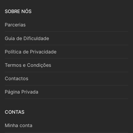
Fagote
SOBRE NÓS
Saxofone
Parcerias
Música de Câmara
Guia de Dificuldade
Metais
Política de Privacidade
Trompa
Termos e Condições
Trompete
Contactos
Trombone
Página Privada
Eufónio
Tuba
CONTAS
Música de Câmara
Minha conta