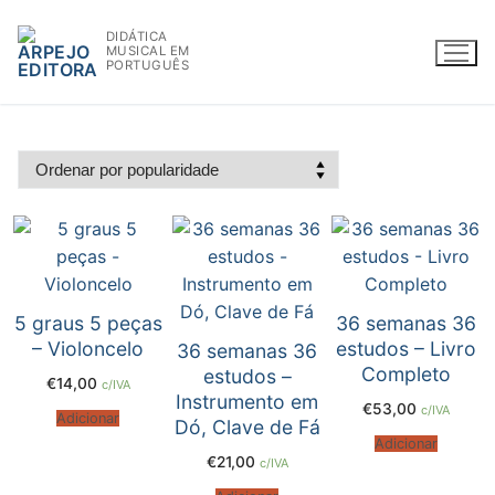
Saltar
DIDÁTICA
para
MUSICAL EM
conteúdo
PORTUGUÊS
WWW.ARPEJOEDITORA.PT | INFO@ARPEJOEDITORA.PT
Partituras
Madeiras
5 graus 5 peças
36 semanas 36
– Violoncelo
estudos – Livro
36 semanas 36
Flauta
Completo
estudos –
€
14,00
c/IVA
Instrumento em
€
53,00
c/IVA
Oboé
Adicionar
Dó, Clave de Fá
Adicionar
Clarinete
€
21,00
c/IVA