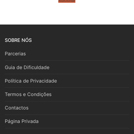
Adicionar
Fagote
Saxofone
Música de Câmara
SOBRE NÓS
Metais
Parcerias
Trompa
Guia de Dificuldade
Trompete
Política de Privacidade
Trombone
Termos e Condições
Eufónio
Contactos
Tuba
Página Privada
Música de Câmara