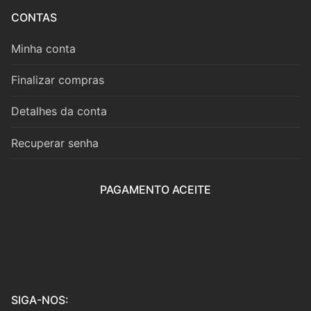
Cordas
CONTAS
Violino
Minha conta
Viola
Finalizar compras
Violoncelo
Detalhes da conta
Contrabaixo
Recuperar senha
Guitarra
Teclas
PAGAMENTO ACEITE
Piano
Acordeão
Percussão
SIGA-NOS:
Voz