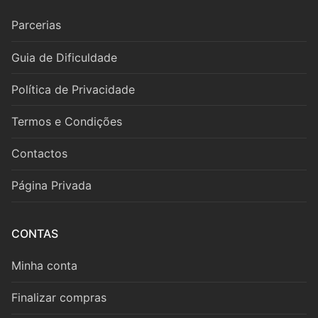
Fagote
Parcerias
Saxofone
Guia de Dificuldade
Música de Câmara
Política de Privacidade
Metais
Termos e Condições
Trompa
Contactos
Trompete
Página Privada
Trombone
Eufónio
CONTAS
Tuba
Minha conta
Música de Câmara
Finalizar compras