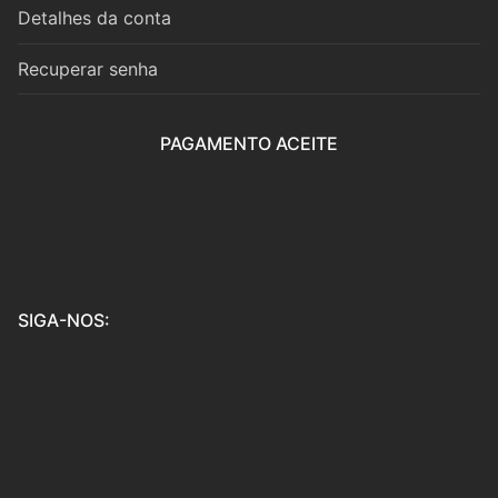
Cordas
Detalhes da conta
Violino
Recuperar senha
Viola
PAGAMENTO ACEITE
Violoncelo
Contrabaixo
Guitarra
Teclas
SIGA-NOS:
Piano
Acordeão
Percussão
Voz