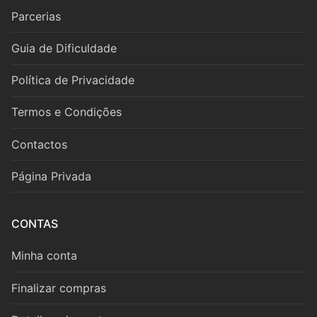
Cordas
Parcerias
Violino
Guia de Dificuldade
Viola
Política de Privacidade
Violoncelo
Termos e Condições
Contrabaixo
Contactos
Guitarra
Página Privada
Teclas
Piano
CONTAS
Acordeão
Minha conta
Percussão
Finalizar compras
Voz