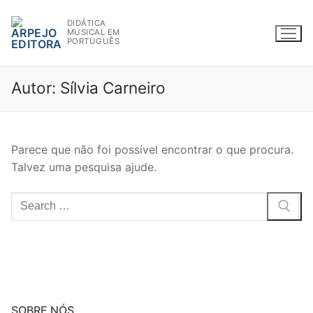
Saltar
DIDÁTICA
para
MUSICAL EM
conteúdo
PORTUGUÊS
Autor:
Sílvia Carneiro
WWW.ARPEJOEDITORA.PT | INFO@ARPEJOEDITORA.PT
Parece que não foi possível encontrar o que procura.
Talvez uma pesquisa ajude.
Partituras
Pesquisar
Madeiras
por:
Flauta
Oboé
Clarinete
SOBRE NÓS