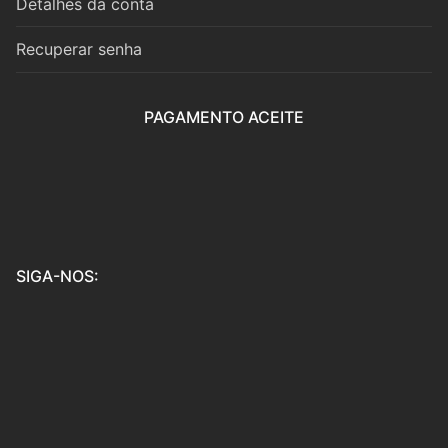
Detalhes da conta
Coro
Recuperar senha
Música de Câmara
PAGAMENTO ACEITE
Duo
Trio
Quarteto
Quinteto
SIGA-NOS:
Sexteto
Septeto
Octeto
Orquestra