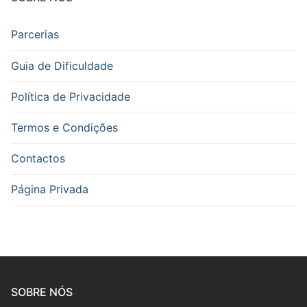
Fagote
Parcerias
Saxofone
Guia de Dificuldade
Música de Câmara
Política de Privacidade
Metais
Termos e Condições
Trompa
Contactos
Trompete
Página Privada
Trombone
Eufónio
Tuba
Música de Câmara
SOBRE NÓS