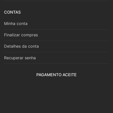
Cordas
Violino
CONTAS
Viola
Minha conta
Violoncelo
Finalizar compras
Contrabaixo
Detalhes da conta
Guitarra
Recuperar senha
Teclas
PAGAMENTO ACEITE
Piano
Acordeão
Percussão
Voz