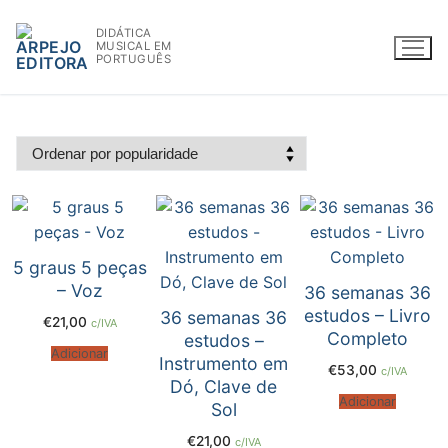
Saltar
DIDÁTICA
para
MUSICAL EM
conteúdo
PORTUGUÊS
WWW.ARPEJOEDITORA.PT | INFO@ARPEJOEDITORA.PT
Partituras
5 graus 5 peças
Madeiras
– Voz
36 semanas 36
estudos – Livro
36 semanas 36
€
21,00
c/IVA
Flauta
Completo
estudos –
Adicionar
Instrumento em
€
53,00
c/IVA
Oboé
Dó, Clave de
Adicionar
Sol
Clarinete
€
21,00
c/IVA