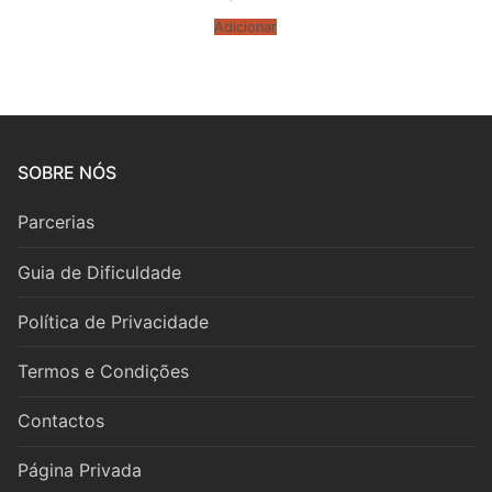
Fagote
Adicionar
Saxofone
Música de Câmara
Metais
SOBRE NÓS
Trompa
Parcerias
Trompete
Guia de Dificuldade
Trombone
Política de Privacidade
Eufónio
Termos e Condições
Tuba
Contactos
Música de Câmara
Página Privada