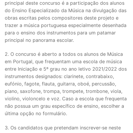
principal deste concurso é a participação dos alunos
Oboé
Trompa
Cordas
Acessórios
Projetos
Teclas
do Ensino Especializado da Música na divulgação das
Clarinete
obras escritas pelos compositores deste projeto e
Trompete
Violino
Teclas
Projetos
Newsletter
Percussão
trazer a música portuguesa especialmente desenhada
Fagote
Trombone
Viola
Piano
36 semanas 36 estudos
Contactos
Voz
para o ensino dos instrumentos para um patamar
principal no panorama escolar.
Saxofone
Eufónio
Violoncelo
Acordeão
5 graus 5 peças
Voz
Música de Câmara
2. O concurso é aberto a todos os alunos de Música
Música de Câmara
Tuba
Contrabaixo
Edição Integral das Obras Didáticas de Roberto
Coro
Música de Câmara
Orquestra
em Portugal, que frequentam uma escola de música
Alejandro Pérez
entre Iniciação e 5º grau no ano letivo 2021/2022 dos
Música de Câmara
Guitarra
Duo
instrumentos designados: clarinete, contrabaixo,
FLAUTA XXI
eufónio, fagote, flauta, guitarra, oboé, percussão,
Trio
piano, saxofone, trompa, trompete, trombone, viola,
Quarteto
violino, violoncelo e voz. Caso a escola que frequenta
não possua um grau específico de ensino, escolher a
Quinteto
última opção no formulário.
Sexteto
3. Os candidatos que pretendam inscrever-se neste