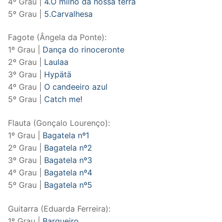
4º Grau |
4.O milho da nossa terra
5º Grau |
5.Carvalhesa
Fagote (Ângela da Ponte):
1º Grau |
Dança do rinoceronte
2º Grau |
Laulaa
3º Grau |
Hypätä
4º Grau |
O candeeiro azul
5º Grau |
Catch me!
Flauta (Gonçalo Lourenço):
1º Grau |
Bagatela nº1
2º Grau |
Bagatela nº2
3º Grau |
Bagatela nº3
4º Grau |
Bagatela nº4
5º Grau |
Bagatela nº5
Guitarra (Eduarda Ferreira):
1º Grau |
Barqueiro