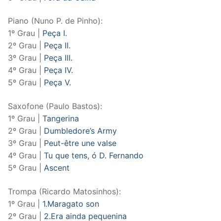
Piano (Nuno P. de Pinho):
1º Grau |
Peça I.
2º Grau |
Peça II.
3º Grau |
Peça III.
4º Grau |
Peça IV.
5º Grau |
Peça V.
Saxofone (Paulo Bastos):
1º Grau |
Tangerina
2º Grau |
Dumbledore’s Army
3º Grau |
Peut-être une valse
4º Grau |
Tu que tens, ó D. Fernando
5º Grau |
Ascent
Trompa (Ricardo Matosinhos):
1º Grau |
1.Maragato son
2º Grau |
2.Era ainda pequenina