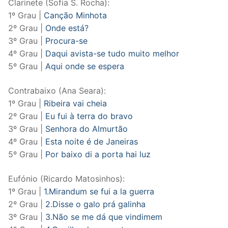
Clarinete (Sofia S. Rocha):
1º Grau |
Canção Minhota
2º Grau |
Onde está?
3º Grau |
Procura-se
4º Grau |
Daqui avista-se tudo muito melhor
5º Grau |
Aqui onde se espera
Contrabaixo (Ana Seara):
1º Grau |
Ribeira vai cheia
2º Grau |
Eu fui à terra do bravo
3º Grau |
Senhora do Almurtão
4º Grau |
Esta noite é de Janeiras
5º Grau |
Por baixo di a porta hai luz
Eufónio (Ricardo Matosinhos):
1º Grau |
1.Mirandum se fui a la guerra
2º Grau |
2.Disse o galo prá galinha
3º Grau |
3.Não se me dá que vindimem