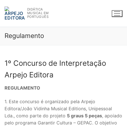
Saltar
DIDÁTICA
para
MUSICAL EM
conteúdo
PORTUGUÊS
Regulamento
WWW.ARPEJOEDITORA.PT | INFO@ARPEJOEDITORA.PT
1º Concurso de Interpretação
Partituras
Arpejo Editora
Partituras
Livros
REGULAMENTO
Madeiras
Livros
CD’s/DVD’s
1. Este concurso é organizado pela Arpejo
Madeiras
Metais
Teoria
BAM
Editora/João Vidinha Musical Editions, Unipessoal
Lda., como parte do projeto
5 graus 5 peças
, apoiado
Flauta
Metais
Cordas
BAM
Autores
pelo programa Garantir Cultura – GEPAC. O objetivo