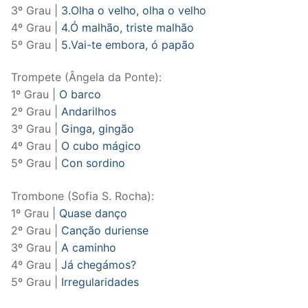
3º Grau |
3.Olha o velho, olha o velho
4º Grau |
4.Ó malhão, triste malhão
5º Grau |
5.Vai-te embora, ó papão
Trompete (Ângela da Ponte):
1º Grau |
O barco
2º Grau |
Andarilhos
3º Grau |
Ginga, gingão
4º Grau |
O cubo mágico
5º Grau |
Con sordino
Trombone (Sofia S. Rocha):
1º Grau |
Quase danço
2º Grau |
Canção duriense
3º Grau |
A caminho
4º Grau |
Já chegámos?
5º Grau |
Irregularidades