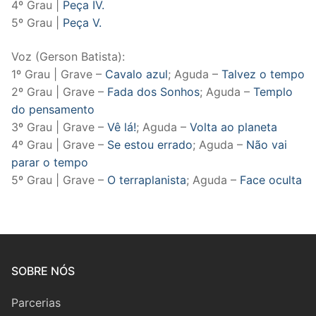
4º Grau |
Peça IV.
5º Grau |
Peça V.
Voz (Gerson Batista):
1º Grau | Grave –
Cavalo azul
; Aguda –
Talvez o tempo
2º Grau | Grave –
Fada dos Sonhos
; Aguda –
Templo
do pensamento
3º Grau | Grave –
Vê lá!
; Aguda –
Volta ao planeta
4º Grau | Grave –
Se estou errado
; Aguda –
Não vai
parar o tempo
5º Grau | Grave –
O terraplanista
; Aguda –
Face oculta
SOBRE NÓS
Parcerias