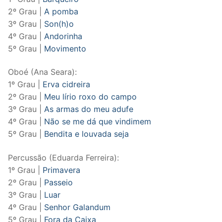
2º Grau |
A pomba
3º Grau |
Son(h)o
4º Grau |
Andorinha
5º Grau |
Movimento
Oboé (Ana Seara):
1º Grau |
Erva cidreira
2º Grau |
Meu lírio roxo do campo
3º Grau |
As armas do meu adufe
4º Grau |
Não se me dá que vindimem
5º Grau |
Bendita e louvada seja
Percussão (Eduarda Ferreira):
1º Grau |
Primavera
2º Grau |
Passeio
3º Grau |
Luar
4º Grau |
Senhor Galandum
5º Grau |
Fora da Caixa