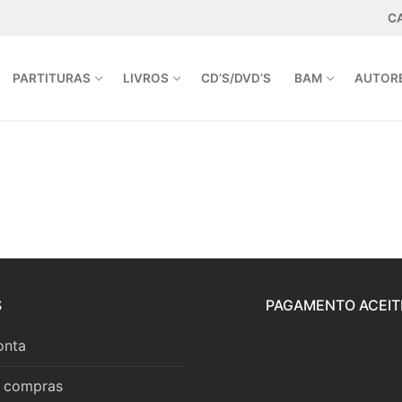
C
PARTITURAS
LIVROS
CD’S/DVD’S
BAM
AUTOR
A.PT | INFO@ARPEJOEDITORA.PT
S
PAGAMENTO ACEIT
onta
r compras