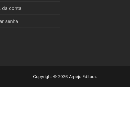
s da conta
ar senha
6 estudos
as
mara
mara
l das Obras Didáticas de Roberto Alejandro Pérez
mara
Copyright © 2026 Arpejo Editora.
mara