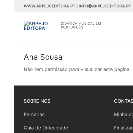
Saltar
WWW.ARPEJOEDITORA.PT | INFO@ARPEJOEDITORA.PT
para
conteúdo
DIDÁTICA MUSICAL EM
PORTUGUÊS
Ana Sousa
WWW.ARPEJOEDITOR
Não tem permissão para visualizar este página.
Partituras
Partituras
Livros
SOBRE NÓS
CONTA
Madeiras
Livros
CD’s/DVD’s
Parcerias
Minha c
Madeiras
Metais
Teoria
BAM
Guia de Dificuldade
Finaliza