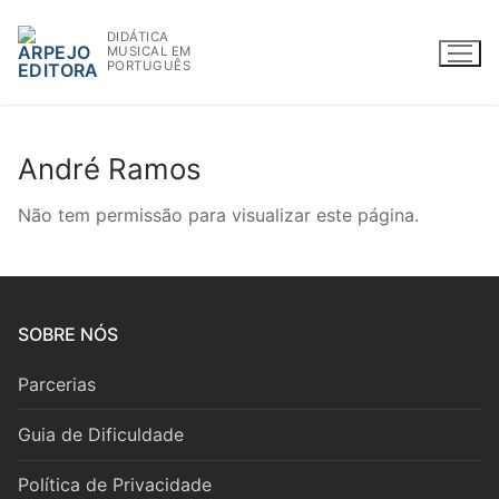
Saltar
DIDÁTICA
para
MUSICAL EM
conteúdo
PORTUGUÊS
André Ramos
WWW.ARPEJOEDITORA.PT | INFO@ARPEJOEDITORA.PT
Não tem permissão para visualizar este página.
Partituras
Madeiras
SOBRE NÓS
Flauta
Parcerias
Oboé
Guia de Dificuldade
Clarinete
Política de Privacidade