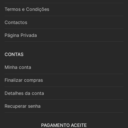
Fagote
Termos e Condições
Saxofone
Contactos
Música de Câmara
Página Privada
Metais
Trompa
CONTAS
Trompete
Minha conta
Trombone
Finalizar compras
Eufónio
Detalhes da conta
Tuba
Recuperar senha
Música de Câmara
PAGAMENTO ACEITE