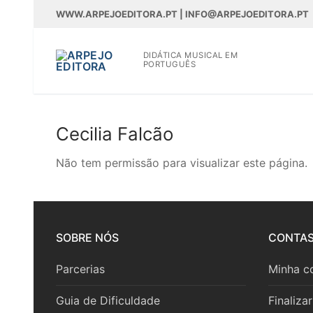
Saltar
WWW.ARPEJOEDITORA.PT | INFO@ARPEJOEDITORA.PT
para
conteúdo
DIDÁTICA MUSICAL EM
PORTUGUÊS
Cecilia Falcão
WWW.ARPEJOEDITOR
Não tem permissão para visualizar este página.
Partituras
Partituras
Livros
SOBRE NÓS
CONTA
Madeiras
Livros
CD’s/DVD’s
Parcerias
Minha c
Madeiras
Metais
Teoria
BAM
Guia de Dificuldade
Finaliza