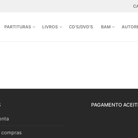
C
PARTITURAS
LIVROS
CD’S/DVD’S
BAM
AUTOR
A.PT | INFO@ARPEJOEDITORA.PT
S
PAGAMENTO ACEIT
onta
r compras