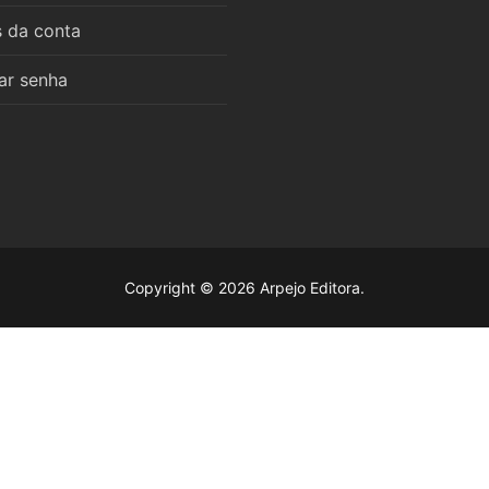
s da conta
ar senha
6 estudos
as
mara
mara
l das Obras Didáticas de Roberto Alejandro Pérez
mara
Copyright © 2026 Arpejo Editora.
mara