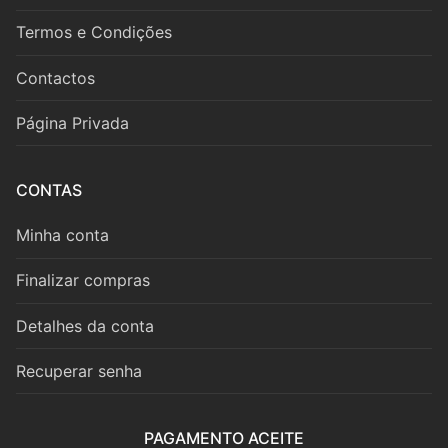
Fagote
Termos e Condições
Saxofone
Contactos
Música de Câmara
Página Privada
Metais
Trompa
CONTAS
Trompete
Minha conta
Trombone
Finalizar compras
Eufónio
Detalhes da conta
Tuba
Recuperar senha
Música de Câmara
PAGAMENTO ACEITE