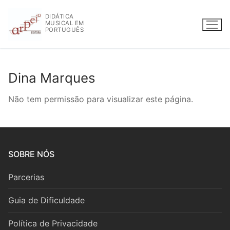
Saltar
DIDÁTICA
para
MUSICAL EM
conteúdo
PORTUGUÊS
Dina Marques
WWW.ARPEJOEDITORA.PT | INFO@ARPEJOEDITORA.PT
Não tem permissão para visualizar este página.
Partituras
Madeiras
SOBRE NÓS
Flauta
Parcerias
Oboé
Guia de Dificuldade
Clarinete
Política de Privacidade