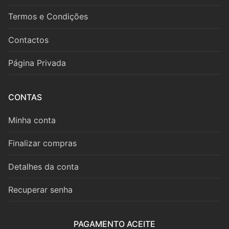
Fagote
Termos e Condições
Saxofone
Contactos
Música de Câmara
Página Privada
Metais
Trompa
CONTAS
Trompete
Minha conta
Trombone
Finalizar compras
Eufónio
Detalhes da conta
Tuba
Recuperar senha
Música de Câmara
PAGAMENTO ACEITE