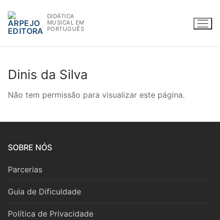
Saltar
DIDÁTICA
para
MUSICAL EM
conteúdo
PORTUGUÊS
Dinis da Silva
WWW.ARPEJOEDITORA.PT | INFO@ARPEJOEDITORA.PT
Não tem permissão para visualizar este página.
Partituras
Madeiras
SOBRE NÓS
Flauta
Parcerias
Oboé
Guia de Dificuldade
Clarinete
Política de Privacidade