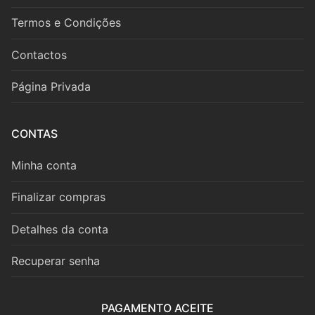
Fagote
Termos e Condições
Saxofone
Contactos
Música de Câmara
Página Privada
Metais
Trompa
CONTAS
Trompete
Minha conta
Trombone
Finalizar compras
Eufónio
Detalhes da conta
Tuba
Recuperar senha
Música de Câmara
PAGAMENTO ACEITE