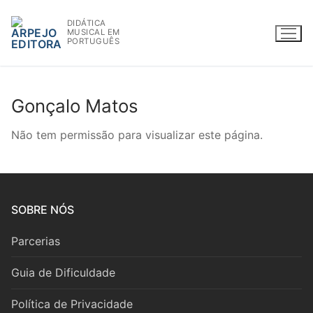
Saltar
DIDÁTICA
para
MUSICAL EM
conteúdo
PORTUGUÊS
Gonçalo Matos
WWW.ARPEJOEDITORA.PT | INFO@ARPEJOEDITORA.PT
Não tem permissão para visualizar este página.
Partituras
Madeiras
SOBRE NÓS
Flauta
Parcerias
Oboé
Guia de Dificuldade
Clarinete
Política de Privacidade