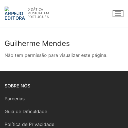
Saltar
DIDÁTICA
para
MUSICAL EM
conteúdo
PORTUGUÊS
Guilherme Mendes
WWW.ARPEJOEDITORA.PT | INFO@ARPEJOEDITORA.PT
Não tem permissão para visualizar este página.
Partituras
Madeiras
SOBRE NÓS
Flauta
Parcerias
Oboé
Guia de Dificuldade
Clarinete
Política de Privacidade