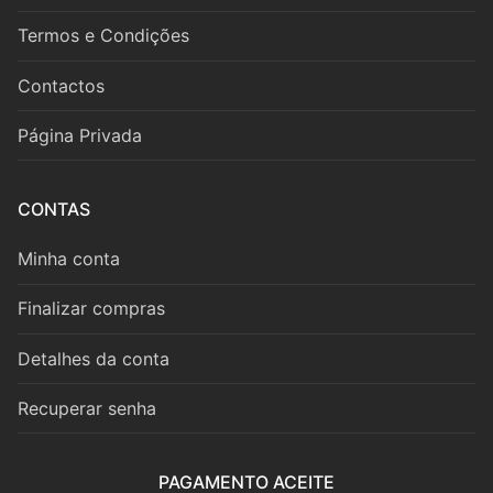
Fagote
Termos e Condições
Saxofone
Contactos
Música de Câmara
Página Privada
Metais
Trompa
CONTAS
Trompete
Minha conta
Trombone
Finalizar compras
Eufónio
Detalhes da conta
Tuba
Recuperar senha
Música de Câmara
PAGAMENTO ACEITE