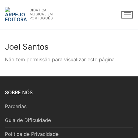
Saltar
DIDÁTICA
para
MUSICAL EM
conteúdo
PORTUGUÊS
Joel Santos
WWW.ARPEJOEDITORA.PT | INFO@ARPEJOEDITORA.PT
Não tem permissão para visualizar este página.
Partituras
Madeiras
SOBRE NÓS
Flauta
Parcerias
Oboé
Guia de Dificuldade
Clarinete
Política de Privacidade