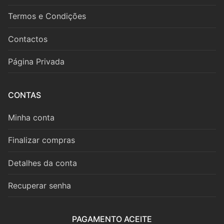
Fagote
Termos e Condições
Saxofone
Contactos
Música de Câmara
Página Privada
Metais
Trompa
CONTAS
Trompete
Minha conta
Trombone
Finalizar compras
Eufónio
Detalhes da conta
Tuba
Recuperar senha
Música de Câmara
PAGAMENTO ACEITE