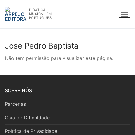
Saltar
DIDÁTICA
para
MUSICAL EM
conteúdo
PORTUGUÊS
Jose Pedro Baptista
WWW.ARPEJOEDITORA.PT | INFO@ARPEJOEDITORA.PT
Não tem permissão para visualizar este página.
Partituras
Madeiras
SOBRE NÓS
Flauta
Parcerias
Oboé
Guia de Dificuldade
Clarinete
Política de Privacidade