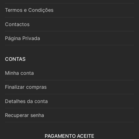
Fagote
Termos e Condições
Saxofone
Contactos
Música de Câmara
Página Privada
Metais
Trompa
CONTAS
Trompete
Minha conta
Trombone
Finalizar compras
Eufónio
Detalhes da conta
Tuba
Recuperar senha
Música de Câmara
PAGAMENTO ACEITE