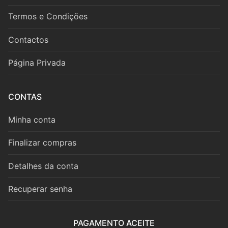
Fagote
Termos e Condições
Saxofone
Contactos
Música de Câmara
Página Privada
Metais
Trompa
CONTAS
Trompete
Minha conta
Trombone
Finalizar compras
Eufónio
Detalhes da conta
Tuba
Recuperar senha
Música de Câmara
PAGAMENTO ACEITE