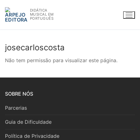
Saltar
DIDÁTICA
para
MUSICAL EM
conteúdo
PORTUGUÊS
josecarloscosta
WWW.ARPEJOEDITORA.PT | INFO@ARPEJOEDITORA.PT
Não tem permissão para visualizar este página.
Partituras
Madeiras
SOBRE NÓS
Flauta
Parcerias
Oboé
Guia de Dificuldade
Clarinete
Política de Privacidade