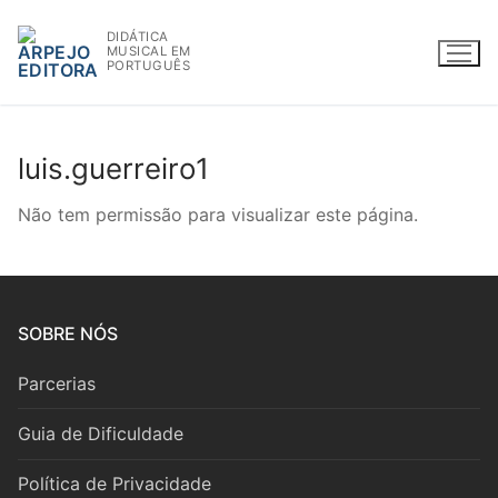
Saltar
DIDÁTICA
para
MUSICAL EM
conteúdo
PORTUGUÊS
luis.guerreiro1
WWW.ARPEJOEDITORA.PT | INFO@ARPEJOEDITORA.PT
Não tem permissão para visualizar este página.
Partituras
Madeiras
SOBRE NÓS
Flauta
Parcerias
Oboé
Guia de Dificuldade
Clarinete
Política de Privacidade