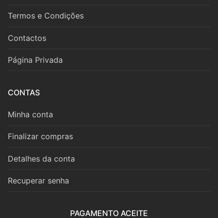
Fagote
Termos e Condições
Saxofone
Contactos
Música de Câmara
Página Privada
Metais
Trompa
CONTAS
Trompete
Minha conta
Trombone
Finalizar compras
Eufónio
Detalhes da conta
Tuba
Recuperar senha
Música de Câmara
PAGAMENTO ACEITE