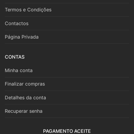
Fagote
Termos e Condições
Saxofone
Contactos
Música de Câmara
Página Privada
Metais
Trompa
CONTAS
Trompete
Minha conta
Trombone
Finalizar compras
Eufónio
Detalhes da conta
Tuba
Recuperar senha
Música de Câmara
PAGAMENTO ACEITE