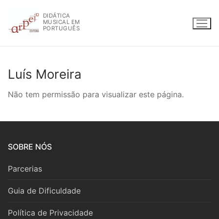
Saltar
DIDÁTICA
para
MUSICAL EM
conteúdo
PORTUGUÊS
Luís Moreira
WWW.ARPEJOEDITORA.PT | INFO@ARPEJOEDITORA.PT
Não tem permissão para visualizar este página.
Partituras
Madeiras
SOBRE NÓS
Flauta
Parcerias
Oboé
Guia de Dificuldade
Clarinete
Política de Privacidade