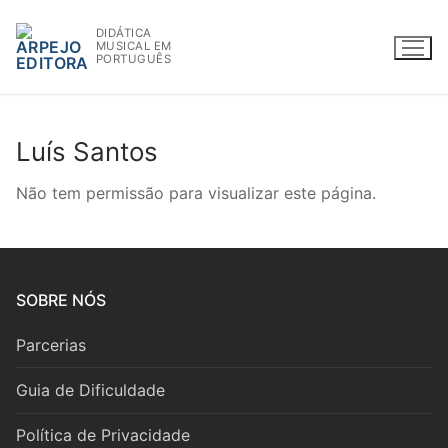
Saltar
DIDÁTICA
para
MUSICAL EM
conteúdo
PORTUGUÊS
Luís Santos
WWW.ARPEJOEDITORA.PT | INFO@ARPEJOEDITORA.PT
Não tem permissão para visualizar este página.
Partituras
Madeiras
SOBRE NÓS
Flauta
Parcerias
Oboé
Guia de Dificuldade
Clarinete
Política de Privacidade