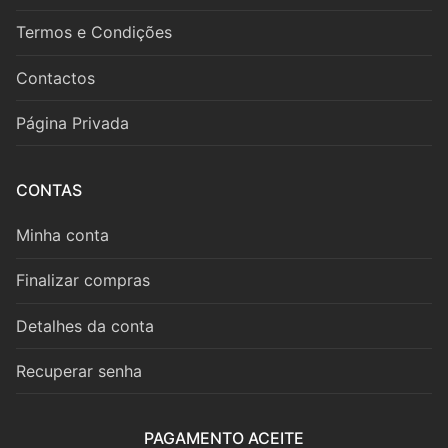
Fagote
Termos e Condições
Saxofone
Contactos
Música de Câmara
Página Privada
Metais
Trompa
CONTAS
Trompete
Minha conta
Trombone
Finalizar compras
Eufónio
Detalhes da conta
Tuba
Recuperar senha
Música de Câmara
PAGAMENTO ACEITE