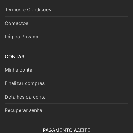
Fagote
Termos e Condições
Saxofone
Contactos
Música de Câmara
Página Privada
Metais
Trompa
CONTAS
Trompete
Minha conta
Trombone
Finalizar compras
Eufónio
Detalhes da conta
Tuba
Recuperar senha
Música de Câmara
PAGAMENTO ACEITE