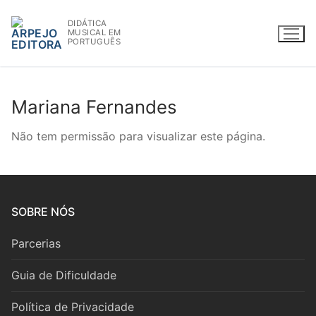
Saltar
DIDÁTICA
para
MUSICAL EM
conteúdo
PORTUGUÊS
Mariana Fernandes
WWW.ARPEJOEDITORA.PT | INFO@ARPEJOEDITORA.PT
Não tem permissão para visualizar este página.
Partituras
Madeiras
SOBRE NÓS
Flauta
Parcerias
Oboé
Guia de Dificuldade
Clarinete
Política de Privacidade