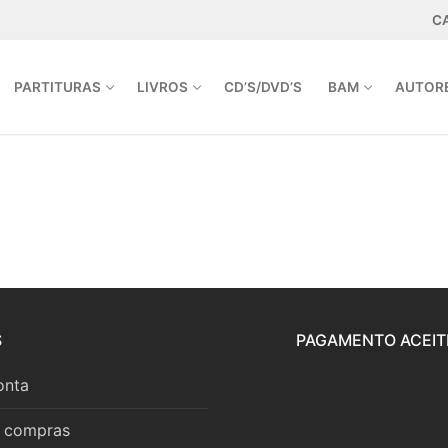
C
PARTITURAS
LIVROS
CD’S/DVD’S
BAM
AUTOR
A.PT | INFO@ARPEJOEDITORA.PT
S
PAGAMENTO ACEIT
onta
r compras