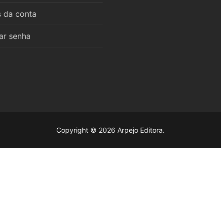
s da conta
ar senha
6 estudos
as
mara
mara
l das Obras Didáticas de Roberto Alejandro Pérez
mara
Copyright © 2026 Arpejo Editora.
mara