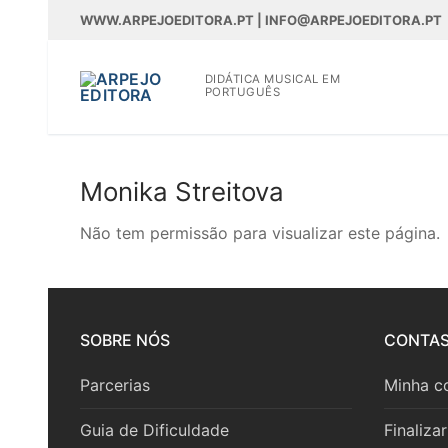
Saltar
WWW.ARPEJOEDITORA.PT | INFO@ARPEJOEDITORA.PT
para
conteúdo
DIDÁTICA MUSICAL EM
PORTUGUÊS
Monika Streitova
WWW.ARPEJOEDITOR
Não tem permissão para visualizar este página.
Partituras
Partituras
Livros
SOBRE NÓS
CONTA
Madeiras
Livros
CD’s/DVD’s
Parcerias
Minha c
Madeiras
Metais
Teoria
BAM
Guia de Dificuldade
Finaliza