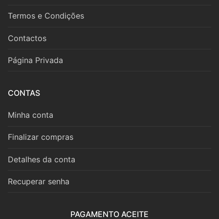
Fagote
Termos e Condições
Saxofone
Contactos
Música de Câmara
Página Privada
Metais
Trompa
CONTAS
Trompete
Minha conta
Trombone
Finalizar compras
Eufónio
Detalhes da conta
Tuba
Recuperar senha
Música de Câmara
PAGAMENTO ACEITE