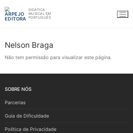
Saltar
DIDÁTICA
para
MUSICAL EM
conteúdo
PORTUGUÊS
Nelson Braga
WWW.ARPEJOEDITORA.PT | INFO@ARPEJOEDITORA.PT
Não tem permissão para visualizar este página.
Partituras
Madeiras
SOBRE NÓS
Flauta
Parcerias
Oboé
Guia de Dificuldade
Clarinete
Política de Privacidade