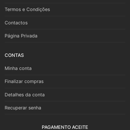
Fagote
Termos e Condições
Saxofone
Contactos
Música de Câmara
Página Privada
Metais
Trompa
CONTAS
Trompete
Minha conta
Trombone
Finalizar compras
Eufónio
Detalhes da conta
Tuba
Recuperar senha
Música de Câmara
PAGAMENTO ACEITE