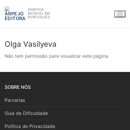
Saltar
DIDÁTICA
para
MUSICAL EM
conteúdo
PORTUGUÊS
Olga Vasilyeva
WWW.ARPEJOEDITORA.PT | INFO@ARPEJOEDITORA.PT
Não tem permissão para visualizar este página.
Partituras
Madeiras
SOBRE NÓS
Flauta
Parcerias
Oboé
Guia de Dificuldade
Clarinete
Política de Privacidade