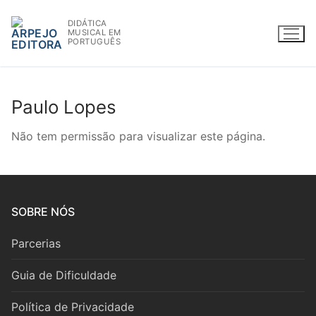
Saltar
DIDÁTICA
para
MUSICAL EM
conteúdo
PORTUGUÊS
Paulo Lopes
WWW.ARPEJOEDITORA.PT | INFO@ARPEJOEDITORA.PT
Não tem permissão para visualizar este página.
Partituras
Partituras
Livros
SOBRE NÓS
Madeiras
Livros
CD’s/DVD’s
Parcerias
Madeiras
Metais
Teoria
BAM
Guia de Dificuldade
Flauta
Metais
Cordas
BAM
Autores
Política de Privacidade