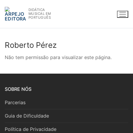
Saltar
DIDÁTICA
para
MUSICAL EM
conteúdo
PORTUGUÊS
Roberto Pérez
WWW.ARPEJOEDITORA.PT | INFO@ARPEJOEDITORA.PT
Não tem permissão para visualizar este página.
Partituras
Madeiras
SOBRE NÓS
Flauta
Parcerias
Oboé
Guia de Dificuldade
Clarinete
Política de Privacidade