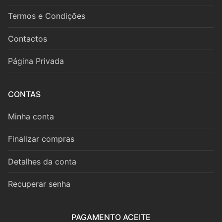
Fagote
Termos e Condições
Saxofone
Contactos
Música de Câmara
Página Privada
Metais
Trompa
CONTAS
Trompete
Minha conta
Trombone
Finalizar compras
Eufónio
Detalhes da conta
Tuba
Recuperar senha
Música de Câmara
PAGAMENTO ACEITE