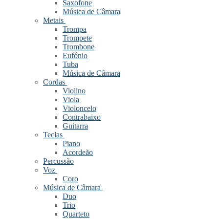
Saxofone
Música de Câmara
Metais
Trompa
Trompete
Trombone
Eufónio
Tuba
Música de Câmara
Cordas
Violino
Viola
Violoncelo
Contrabaixo
Guitarra
Teclas
Piano
Acordeão
Percussão
Voz
Coro
Música de Câmara
Duo
Trio
Quarteto