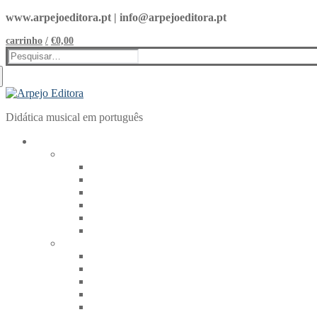
Saltar
Menu
Fechar
www.arpejoeditora.pt | info@arpejoeditora.pt
para
carrinho
/
€
0,00
conteúdo
Pesquisar
por:
Didática musical em português