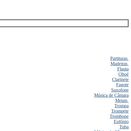
Partituras
Madeiras
Flauta
Oboé
Clarinete
Fagote
Saxofone
Música de Câmara
Metais
Trompa
Trompete
Trombone
Eufónio
Tuba