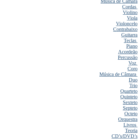
Música de Câmara
Cordas
Violino
Viola
Violoncelo
Contrabaixo
Guitarra
Teclas
Piano
Acordeão
Percussão
Voz
Coro
Música de Câmara
Duo
Trio
Quarteto
Quinteto
Sexteto
Septeto
Octeto
Orquestra
Livros
Teoria
CD’s/DVD’s