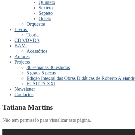
Quinteto
Sexteto
Septeto
Octeto
Orquestra
Livros
Teoria
CD’s/DVD’s
BAM
Acessórios
Autores
Projetos
36 semanas 36 estudos
5 graus 5 peças
Edição Integral das Obras Didáticas de Roberto Alejandr
FLAUTA XXI
Newsletter
Contactos
Tatiana Martins
Não tem permissão para visualizar este página.
Sobre nós