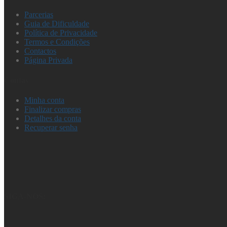
Parcerias
Guia de Dificuldade
Política de Privacidade
Termos e Condições
Contactos
Página Privada
Contas
Minha conta
Finalizar compras
Detalhes da conta
Recuperar senha
SIGA-NOS: