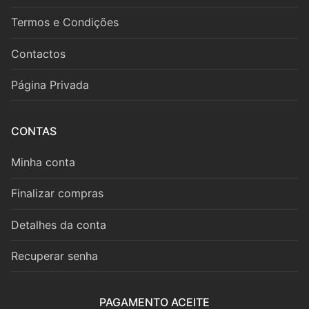
Fagote
Termos e Condições
Saxofone
Contactos
Música de Câmara
Página Privada
Metais
Trompa
CONTAS
Trompete
Minha conta
Trombone
Finalizar compras
Eufónio
Detalhes da conta
Tuba
Recuperar senha
Música de Câmara
PAGAMENTO ACEITE