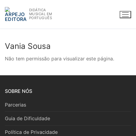
Saltar
DIDÁTICA
para
MUSICAL EM
conteúdo
PORTUGUÊS
Vania Sousa
WWW.ARPEJOEDITORA.PT | INFO@ARPEJOEDITORA.PT
Não tem permissão para visualizar este página.
Partituras
Madeiras
SOBRE NÓS
Flauta
Parcerias
Oboé
Guia de Dificuldade
Clarinete
Política de Privacidade