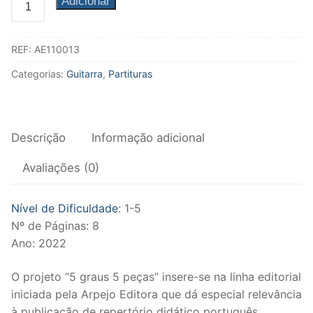
Quantidade
Adicionar
Fagote
de
5
Saxofone
REF:
AE110013
graus
5
Música de Câmara
Categorias:
Guitarra
,
Partituras
peças
Metais
-
Guitarra
Trompa
Descrição
Informação adicional
Trompete
Avaliações (0)
Trombone
Nível de Dificuldade
: 1-5
Eufónio
Nº de Páginas: 8
Ano: 2022
Tuba
O projeto “5 graus 5 peças” insere-se na linha editorial
Música de Câmara
iniciada pela Arpejo Editora que dá especial relevância
à publicação de repertório didático português