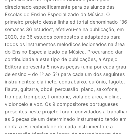
Cordas
direcionado especificamente para os alunos das
Violino
Escolas do Ensino Especializado da Música. O
primeiro projeto dessa linha editorial denominado “36
Viola
semanas 36 estudos”, efetivou-se na publicação, em
2020, de 36 estudos compostos e adaptados para
Violoncelo
todos os instrumentos melódicos lecionados na área
do Ensino Especializado da Música. Procurando dar
Contrabaixo
continuidade a este tipo de publicações, a Arpejo
Guitarra
Editora apresenta 5 novas peças (uma por cada grau
de ensino – do 1º ao 5º) para cada um dos seguintes
Teclas
instrumentos: clarinete, contrabaixo, eufónio, fagote,
flauta, guitarra, oboé, percussão, piano, saxofone,
Piano
trompa, trompete, trombone, viola de arco, violino,
violoncelo e voz. Os 9 compositores portugueses
Acordeão
presentes neste projeto foram convidados a trabalhar
Percussão
as 5 peças de um determinado instrumento tendo em
conta a especificidade de cada instrumento e a
Voz