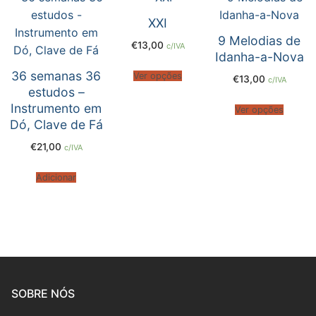
Livros
XXI
9 Melodias de
€
13,00
Teoria
c/IVA
Idanha-a-Nova
36 semanas 36
Ver opções
CD’s/DVD’s
€
13,00
c/IVA
estudos –
Instrumento em
BAM
Ver opções
Dó, Clave de Fá
Acessórios
€
21,00
c/IVA
Autores
Adicionar
Projetos
36 semanas 36 estudos
5 graus 5 peças
Edição Integral das Obras Didáticas de Roberto
SOBRE NÓS
Alejandro Pérez