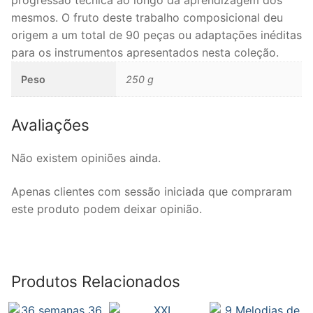
progressão técnica ao longo da aprendizagem dos
mesmos. O fruto deste trabalho composicional deu
Coro
origem a um total de 90 peças ou adaptações inéditas
para os instrumentos apresentados nesta coleção.
Música de Câmara
Peso
250 g
Duo
Trio
Avaliações
Quarteto
Não existem opiniões ainda.
Quinteto
Apenas clientes com sessão iniciada que compraram
Sexteto
este produto podem deixar opinião.
Septeto
Octeto
Produtos Relacionados
Orquestra