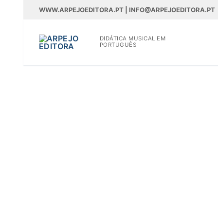
Saltar
WWW.ARPEJOEDITORA.PT | INFO@ARPEJOEDITORA.PT
para
conteúdo
DIDÁTICA MUSICAL EM
PORTUGUÊS
WWW.ARPEJOEDITOR
Partituras
Madeiras
Flauta
Oboé