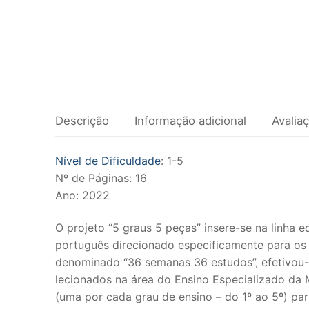
Clarinete
Fagote
Saxofone
Música de Câ
Descrição
Informação adicional
Avalia
Metais
Trompa
Nível de Dificuldade
: 1-5
Nº de Páginas: 16
Trompete
Ano: 2022
Trombone
O projeto “5 graus 5 peças” insere-se na linha ed
português direcionado especificamente para os a
Eufónio
denominado “36 semanas 36 estudos”, efetivou
Tuba
lecionados na área do Ensino Especializado da 
(uma por cada grau de ensino – do 1º ao 5º) para