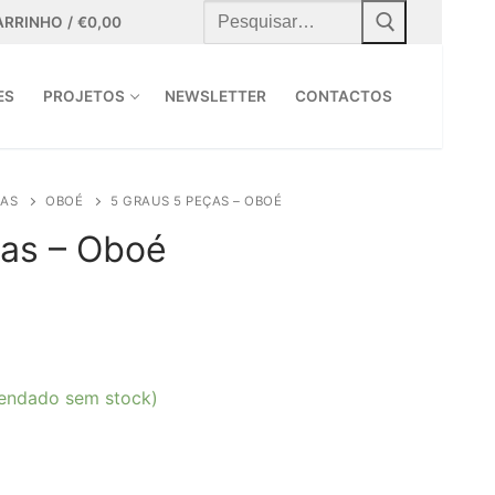
Pesquisar
por:
ARRINHO
/
€
0,00
ES
PROJETOS
NEWSLETTER
CONTACTOS
RAS
OBOÉ
5 GRAUS 5 PEÇAS – OBOÉ
ças – Oboé
endado sem stock)