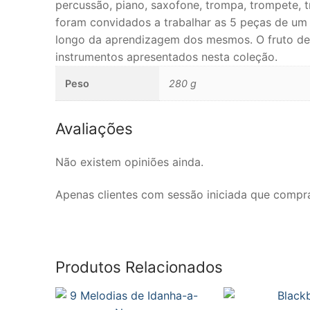
Música de Câ
percussão, piano, saxofone, trompa, trompete, t
foram convidados a trabalhar as 5 peças de um
Cordas
longo da aprendizagem dos mesmos. O fruto des
instrumentos apresentados nesta coleção.
Violino
Peso
280 g
Viola
Violoncelo
Avaliações
Contrabaixo
Não existem opiniões ainda.
Guitarra
Apenas clientes com sessão iniciada que compr
Teclas
Piano
Produtos Relacionados
Acordeão
Percussão