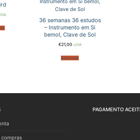
ird
/IVA
36 semanas 36 estudos
– Instrumento em Si
ões
bemol, Clave de Sol
mara
€
21,00
c/IVA
Adicionar
S
PAGAMENTO ACEIT
onta
r compras