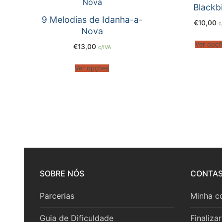
Blackb
Voz
9 Melodias de Idanha-a-
€
10,00
c
Nova
Coro
Ver opç
€
13,00
c/IVA
Música de Câ
Ver opções
Duo
Trio
Quarteto
Quinteto
Sexteto
SOBRE NÓS
CONTA
Septeto
Parcerias
Minha c
Octeto
Guia de Dificuldade
Finaliza