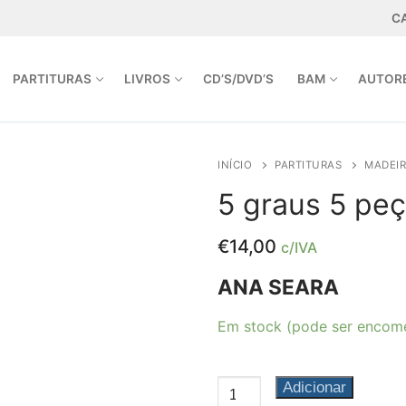
C
PARTITURAS
LIVROS
CD’S/DVD’S
BAM
AUTOR
INÍCIO
PARTITURAS
MADEI
5 graus 5 pe
A.PT | INFO@ARPEJOEDITORA.PT
€
14,00
c/IVA
ANA SEARA
Em stock (pode ser encom
Quantidade
Adicionar