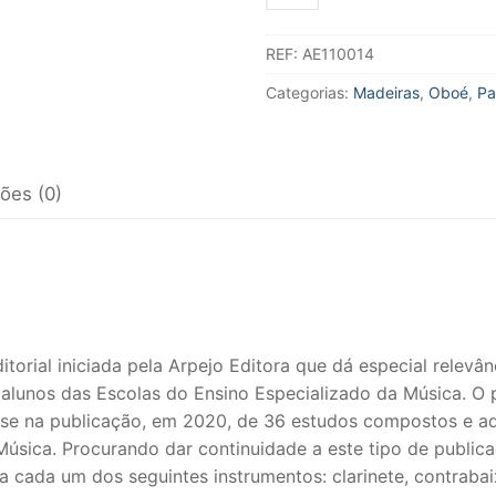
de
5
REF:
AE110014
graus
5
Categorias:
Madeiras
,
Oboé
,
Pa
peças
-
mara
Oboé
ções (0)
itorial iniciada pela Arpejo Editora que dá especial relevâ
lunos das Escolas do Ensino Especializado da Música. O pr
-se na publicação, em 2020, de 36 estudos compostos e a
Música. Procurando dar continuidade a este tipo de public
 cada um dos seguintes instrumentos: clarinete, contrabaixo