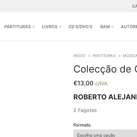
C
PARTITURAS
LIVROS
CD’S/DVD’S
BAM
AUTOR
INÍCIO
PARTITURAS
MÚSIC
Colecção de 
A.PT | INFO@ARPEJOEDITORA.PT
€
13,00
c/IVA
ROBERTO ALEJAN
2 Fagotes
Formato