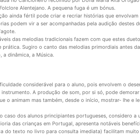
mara
Folclore Alentejano. A pequena fuga é um bónus.
ão ainda fértil pode criar e recriar histórias que envolvam
tórias podem vir a ser acompanhadas pela audição destes 
fagote.
táveis das melodias tradicionais fazem com que estes duet
 prática. Sugiro o canto das melodias primordiais antes 
, a dinâmica, a Música.
ficuldade considerável para o aluno, pois envolvem o des
instrumento. A produção de som, por si só, pode demorar v
e o animam mas também, desde o início, mostrar- lhe e lem
no caso dos alunos principiantes portugueses, considero a u
ioria das crianças em Portugal, apresenta notáveis benefí
a do texto no livro para consulta imediata) facilitam muito 