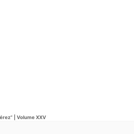
6 estudos
Pérez” | Volume XXV
as