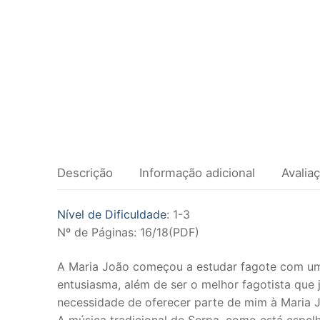
Clarinete
Fagote
Saxofone
Música de Câ
Metais
Trompa
Descrição
Informação adicional
Avalia
Trompete
Nível de Dificuldade
: 1-3
Trombone
Nº de Páginas: 16/18(PDF)
Eufónio
A Maria João começou a estudar fagote com um 
entusiasma, além de ser o melhor fagotista que 
Tuba
necessidade de oferecer parte de mim à Maria 
A música tradicional de Serpa, como está espel