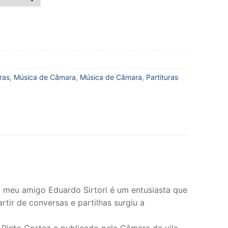
ras
,
Música de Câmara
,
Música de Câmara
,
Partituras
 meu amigo Eduardo Sirtori é um entusiasta que
tir de conversas e partilhas surgiu a
 Pinto Cortez e publicado pela Câmara da vila