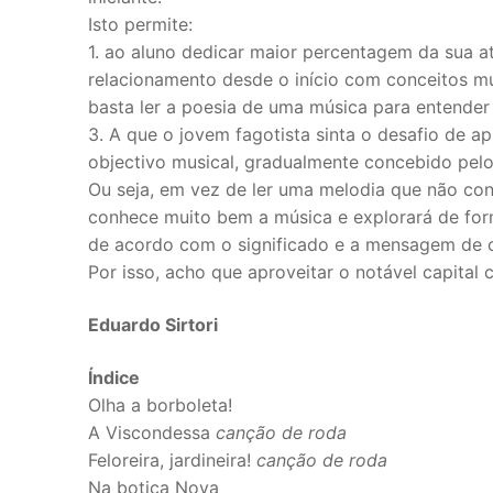
Isto permite:
Voz
1. ao aluno dedicar maior percentagem da sua at
relacionamento desde o início com conceitos mu
Coro
basta ler a poesia de uma música para entender
Música de Câ
3. A que o jovem fagotista sinta o desafio de a
objectivo musical, gradualmente concebido pel
Duo
Ou seja, em vez de ler uma melodia que não conh
conhece muito bem a música e explorará de forma
Trio
de acordo com o significado e a mensagem de c
Por isso, acho que aproveitar o notável capital 
Quarteto
Quinteto
Eduardo Sirtori
Sexteto
Índice
Olha a borboleta!
Septeto
A Viscondessa
canção de roda
Feloreira, jardineira!
canção de roda
Octeto
Na botica Nova