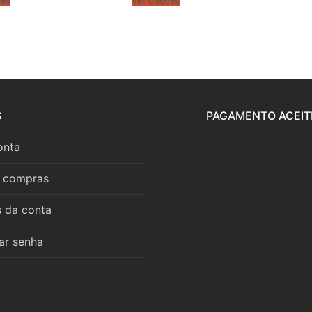
ões
Ver opções
S
PAGAMENTO ACEIT
onta
r compras
s da conta
ar senha