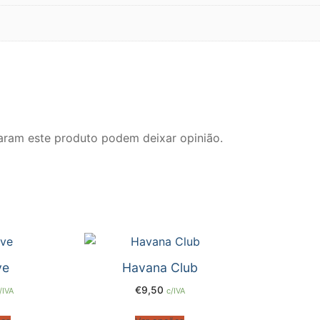
l das Obras Didáticas de Roberto Alejandro Pérez
aram este produto podem deixar opinião.
ve
Havana Club
€
9,50
/IVA
c/IVA