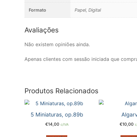
Edição Integra
Formato
Papel, Digital
FLAUTA XXI
Avaliações
Newsletter
Contactos
Não existem opiniões ainda.
Apenas clientes com sessão iniciada que compr
Produtos Relacionados
5 Miniaturas, op.89b
Algar
€
14,00
€
10,00
c/IVA
c