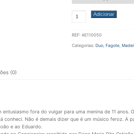
Quantidade
Adicionar
de
Colecção
REF:
AE110050
de
mara
Canções
Categorias:
Duo
,
Fagote
,
Madei
Infantis
ções (0)
entusiasmo fora do vulgar para uma menina de 11 anos. O
já conheci. Não é demais dizer que é um músico feroz. A par
João e ao Eduardo.
hada no Cancioneiro recolhido por Dona Maria Rita Ortigão