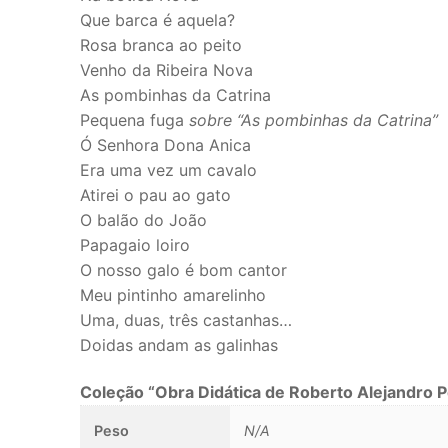
Que barca é aquela?
Orquestra
Rosa branca ao peito
Livros
Venho da Ribeira Nova
As pombinhas da Catrina
Teoria
Pequena fuga
sobre “As pombinhas da Catrina”
Ó Senhora Dona Anica
CD’s/DVD’s
Era uma vez um cavalo
BAM
Atirei o pau ao gato
O balão do João
Acessórios
Papagaio loiro
O nosso galo é bom cantor
Autores
Meu pintinho amarelinho
Uma, duas, três castanhas…
Projetos
Doidas andam as galinhas
36 semanas 3
Coleção “Obra Didática de Roberto Alejandro 
5 graus 5 peç
Peso
N/A