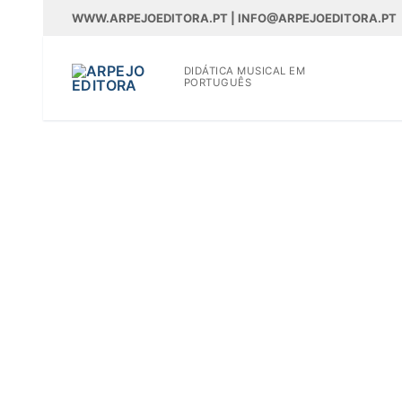
Saltar
WWW.ARPEJOEDITORA.PT | INFO@ARPEJOEDITORA.PT
para
conteúdo
DIDÁTICA MUSICAL EM
PORTUGUÊS
WWW.ARPEJOEDITOR
Partituras
Madeiras
Flauta
Oboé