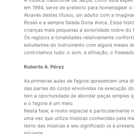
Música de Câ
em 1994, serve de pretexto para homenagear o 
Cordas
Através destes títulos, um adulto com a imaginaç
Rosas e a sempre falada Dona Anica. Estas his
Violino
crianças mais pequenas a sonoridade nobre do 
Os registos e tonalidades relativamente confor
Viola
estudantes do instrumento com alguns meses de
Violoncelo
controlamos tudo: o som, a afinação, o fraseado
Contrabaixo
Roberto A. Pérez
Guitarra
As primeiras aulas de fagote apresentam uma di
das partes do corpo envolvidas na execução do 
Teclas
tem a oportunidade de abordar peças simples qu
e o fagote é um meio.
Piano
Nesta fase, e muito especial e particularmente 
Acordeão
uma vez que utiliza músicas conhecidas pela ma
texto das músicas e seu significado (e a presenç
Percussão
iniciante.