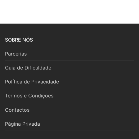
Coro
Música de Câmara
Duo
SOBRE NÓS
Trio
Parcerias
Quarteto
Guia de Dificuldade
Quinteto
Política de Privacidade
Sexteto
Termos e Condições
Septeto
Contactos
Octeto
Página Privada
Orquestra