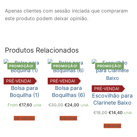
Cordas
Apenas clientes com sessão iniciada que compraram
Violino
este produto podem deixar opinião.
Viola
Violoncelo
Produtos Relacionados
Contrabaixo
PROMOÇÃO!
PROMOÇÃO!
PROMOÇÃO!
Guitarra
Teclas
PRÉ-VENDA!
PRÉ-VENDA!
Bolsa para
Bolsa para
PRÉ-VENDA!
Piano
Boquilha (1)
Boquilhas (6)
Escovilhão para
Clarinete Baixo
O
O
From
€
17,60
€
30,00
€
24,00
c/IVA
c/IVA
Acordeão
preço
preço
O
O
original
atual
€
18,00
€
14,40
c/IVA
preço
preço
era:
é:
Ver opções
Adicionar
original
atual
€30,00.
€24,00.
Percussão
era:
é:
Adicionar
€18,00.
€14,40
Voz