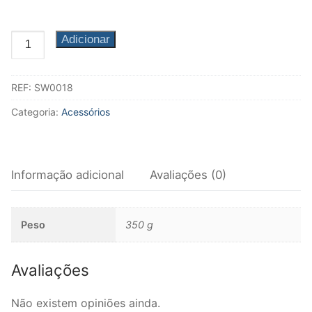
Fagote
Quantidade
Adicionar
Saxofone
de
Música de Câmara
Escovilhão
REF:
SW0018
para
Metais
Saxofone
Categoria:
Acessórios
Soprano
Trompa
Trompete
Informação adicional
Avaliações (0)
Trombone
Eufónio
Peso
350 g
Tuba
Avaliações
Música de Câmara
Não existem opiniões ainda.