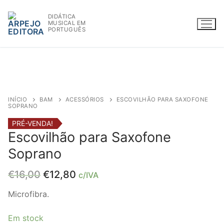
Saltar
DIDÁTICA
para
MUSICAL EM
conteúdo
PORTUGUÊS
WWW.ARPEJOEDITORA.PT | INFO@ARPEJOEDITORA.PT
INÍCIO
BAM
ACESSÓRIOS
ESCOVILHÃO PARA SAXOFONE
SOPRANO
Partituras
PRÉ-VENDA!
Escovilhão para Saxofone
Madeiras
Soprano
Flauta
O
O
€
16,00
€
12,80
c/IVA
preço
preço
Oboé
original
atual
Microfibra.
era:
é:
Clarinete
€16,00.
€12,80.
Em stock