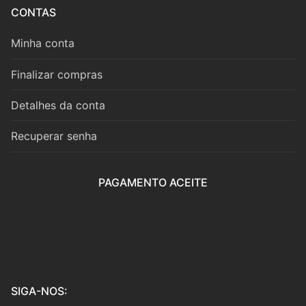
CONTAS
Livros
Minha conta
Teoria
Finalizar compras
CD’s/DVD’s
Detalhes da conta
BAM
Acessórios
Recuperar senha
Autores
PAGAMENTO ACEITE
Projetos
36 semanas 36 estudos
5 graus 5 peças
Edição Integral das Obras Didáticas de Roberto
SIGA-NOS:
Alejandro Pérez