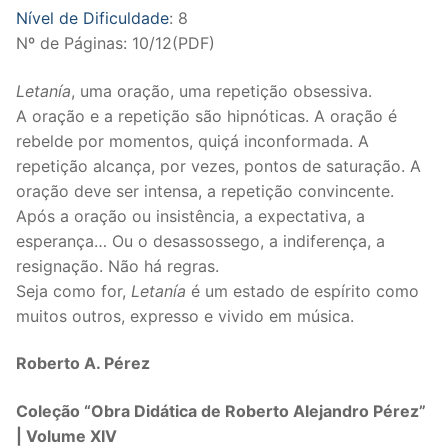
Cordas
Nível de Dificuldade
: 8
Nº de Páginas: 10/12(PDF)
Violino
Letanía
, uma oração, uma repetição obsessiva.
Viola
A oração e a repetição são hipnóticas. A oração é
Violoncelo
rebelde por momentos, quiçá inconformada. A
repetição alcança, por vezes, pontos de saturação. A
Contrabaixo
oração deve ser intensa, a repetição convincente.
Após a oração ou insistência, a expectativa, a
Guitarra
esperança… Ou o desassossego, a indiferença, a
Teclas
resignação. Não há regras.
Seja como for,
Letanía
é um estado de espírito como
Piano
muitos outros, expresso e vivido em música.
Acordeão
Roberto A. Pérez
Percussão
Coleção “Obra Didática de Roberto Alejandro Pérez”
| Volume XIV
Voz