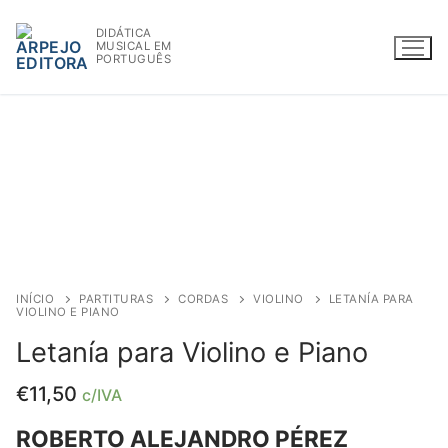
Saltar
DIDÁTICA
para
MUSICAL EM
conteúdo
PORTUGUÊS
WWW.ARPEJOEDITORA.PT | INFO@ARPEJOEDITORA.PT
Partituras
Madeiras
INÍCIO
PARTITURAS
CORDAS
VIOLINO
LETANÍA PARA
VIOLINO E PIANO
Flauta
Letanía para Violino e Piano
Oboé
€
11,50
c/IVA
Clarinete
ROBERTO ALEJANDRO PÉREZ