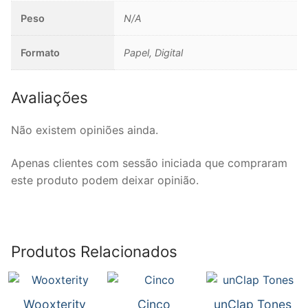
Peso
N/A
Coro
Formato
Papel, Digital
Música de Câmara
Duo
Avaliações
Trio
Não existem opiniões ainda.
Quarteto
Apenas clientes com sessão iniciada que compraram
Quinteto
este produto podem deixar opinião.
Sexteto
Septeto
Produtos Relacionados
Octeto
Orquestra
Wooxterity
Cinco
unClap Tones