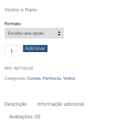
Fagote
Violino e Piano
Saxofone
Formato
Música de Câmara
Metais
Quantidade
Adicionar
Trompa
de
Letanía
Trompete
REF:
AE110039
para
Violino
Categorias:
Cordas
,
Partituras
,
Violino
Trombone
e
Piano
Eufónio
Descrição
Informação adicional
Tuba
Música de Câmara
Avaliações (0)